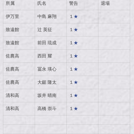
所属
氏名
警告
退場
伊万里
中島 麻翔
１
★
致遠館
辻 英征
１
★
致遠館
前田 琉成
１
★
佐農高
西田 耀
１
★
佐農高
冨永 瑛心
１
★
佐農高
大鋸 隆太
１
★
清和高
坂井 晴南
１
★
清和高
高橋 崇斗
１
★