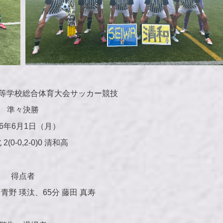
高等学校総合体育大会サッカー競技
準々決勝
26年6月1日（月）
2(0-0,2-0)0 清和高
得点者
 青野 瑛汰、65分 藤田 真寿