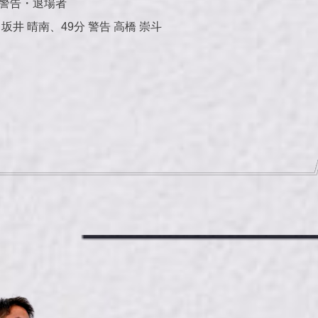
警告・退場者
 坂井 晴南、49分 警告 高橋 崇斗