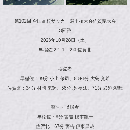
第102回 全国高校サッカー選手権大会佐賀県大会
3回戦
2023年10月28日（土）
早稲佐 2(1-1,1-2)3 佐賀北
得点者
早稲佐：39分 小出 修司、80+1分 大島 寛希
佐賀北：34分 村岡 来輝、56分 堤 夢汰、71分 岩迫 竣哉
警告・退場者
早稲佐：8分 警告 榎本龍一
佐賀北：67分 警告 伊東昌哉