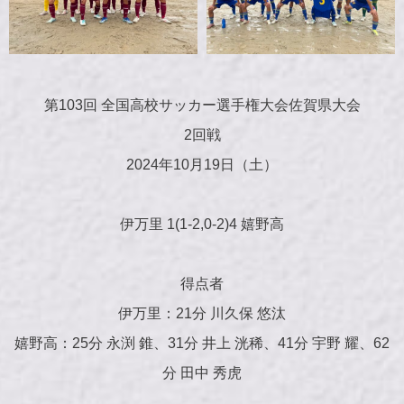
第103回 全国高校サッカー選手権大会佐賀県大会
2回戦
2024年10月19日（土）
伊万里 1(1-2,0-2)4 嬉野高
得点者
伊万里：21分 川久保 悠汰
嬉野高：25分 永渕 錐、31分 井上 洸稀、41分 宇野 耀、62
分 田中 秀虎