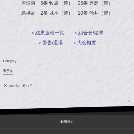
唐津東：5番 牧原（警）、25番 秀島（警）
鳥栖高：2番 城本（警）、10番 酒井（警）
＞結果速報一覧
＞組合せ/結果
＞警告/退場
＞大会概要
選手権
2021年10月17日
利用規約