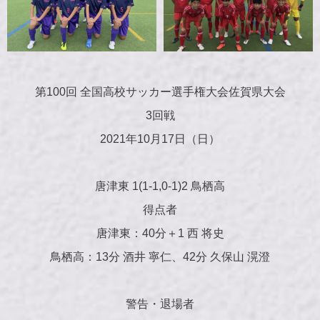
第100回 全国高校サッカー選手権大会佐賀県大会
3回戦
2021年10月17日（日）
唐津東 1(1-1,0-1)2 鳥栖高
得点者
唐津東：40分＋1 西 将史
鳥栖高：13分 酒井 寧仁、42分 久保山 滉澄
警告・退場者