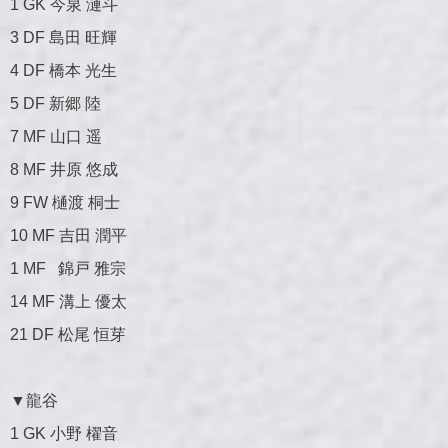
1 GK 今泉 漣斗
3 DF 島田 旺輝
4 DF 橋本 光生
5 DF 新郷 陸
7 MF 山口 遥
8 MF 井原 悠成
9 FW 樋渡 桐士
10 MF 吉田 潤平
1 MF 錦戸 雅宗
14 MF 溝上 優太
21 DF 松尾 恒芽
▼龍谷
1 GK 小野 櫂音