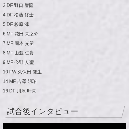
2 DF 野口 智隆
4 DF 松藤 修士
5 DF 杉原 涼
6 MF 花田 真之介
7 MF 岡本 光留
8 MF 山並 仁貴
9 MF 今野 友聖
10 FW 久保田 健生
14 MF 吉澤 胡珀
16 DF 川添 叶真
試合後インタビュー