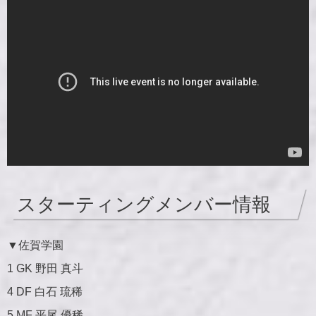
スターティングメンバー情報
▼
佐賀学園
1 GK 野田 真斗
4 DF 白石 琉稀
5 MF 平尾 優稀