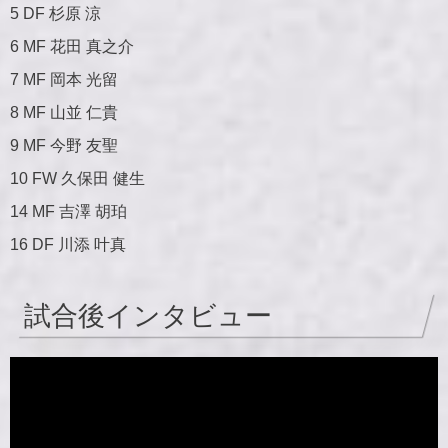
5 DF 杉原 涼
6 MF 花田 真之介
7 MF 岡本 光留
8 MF 山並 仁貴
9 MF 今野 友聖
10 FW 久保田 健生
14 MF 吉澤 胡珀
16 DF 川添 叶真
試合後インタビュー