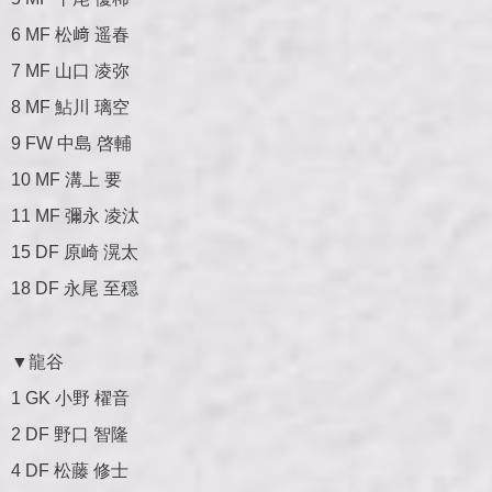
6 MF 松﨑 遥春
7 MF 山口 凌弥
8 MF 鮎川 璃空
9 FW 中島 啓輔
10 MF 溝上 要
11 MF 彌永 凌汰
15 DF 原崎 滉太
18 DF 永尾 至穏
▼
龍谷
1 GK 小野 櫂音
2 DF 野口 智隆
4 DF 松藤 修士