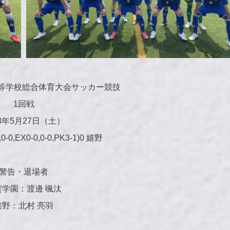
等学校総合体育大会サッカー競技
1回戦
23年5月27日（土）
-0,EX0-0,0-0,PK3-1)0 嬉野
警告・退場者
賀学園：渡邊 颯汰
嬉野：北村 亮羽