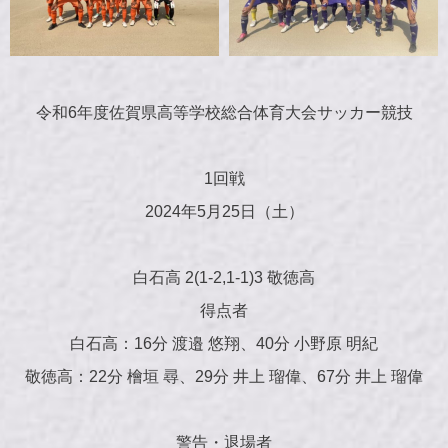
令和6年度佐賀県高等学校総合体育大会サッカー競技
1回戦
2024年5月25日（土）
白石高 2(1-2,1-1)3 敬徳高
得点者
白石高：16分 渡邉 悠翔、40分 小野原 明紀
敬徳高：22分 檜垣 尋、29分 井上 瑠偉、67分 井上 瑠偉
警告・退場者