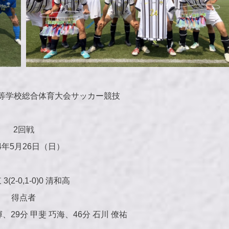
等学校総合体育大会サッカー競技
2回戦
24年5月26日（日）
3(2-0,1-0)0 清和高
得点者
、29分 甲斐 巧海、46分 石川 僚祐