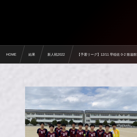
HOME
結果
新人戦2022
【予選リーグ】12/11 早稲佐 0-2 致遠館