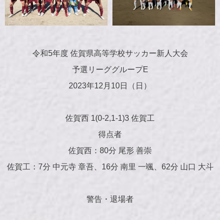
令和5年度 佐賀県高等学校サッカー新人大会
予選リーググループE
2023年12月10日（日）
佐賀西 1(0-2,1-1)3 佐賀工
得点者
佐賀西：80分 尾形 善崇
佐賀工：7分 中元寺 章吾、16分 南里 一颯、62分 山口 大斗
警告・退場者