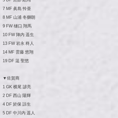
7 MF 眞島 怜亜
8 MF 山浦 冬獅朗
9 FW 樋口 翔馬
10 FW 陣内 遥生
13 FW 岩永 柊人
14 MF 雲藤 悠翔
19 DF 筬 聖悠
▼佐賀商
1 GK 横尾 諺亮
2 DF 西山 陽輝
4 DF 於保 諒生
5 DF 中川内 遥人