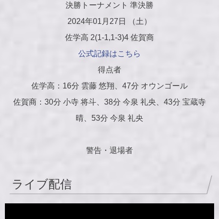
決勝トーナメント 準決勝
2024年01月27日 （土）
佐学高 2(1-1,1-3)4 佐賀商
公式記録はこちら
得点者
佐学高：16分 雲藤 悠翔、47分 オウンゴール
佐賀商：30分 小寺 将斗、38分 今泉 礼央、43分 宝蔵寺
晴、53分 今泉 礼央
警告・退場者
ライブ配信