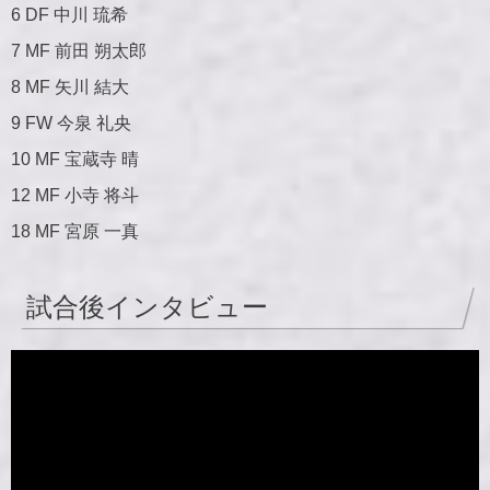
6 DF 中川 琉希
7 MF 前田 朔太郎
8 MF 矢川 結大
9 FW 今泉 礼央
10 MF 宝蔵寺 晴
12 MF 小寺 将斗
18 MF 宮原 一真
試合後インタビュー