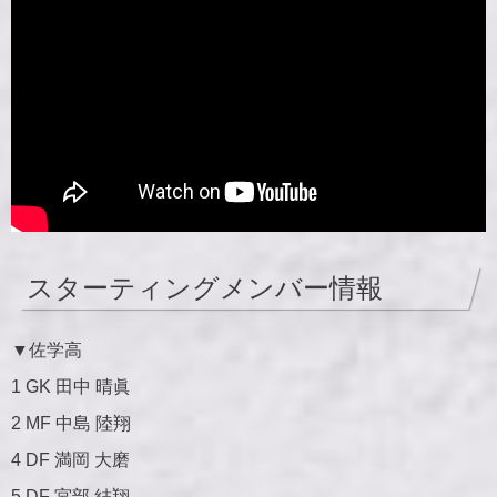
スターティングメンバー情報
▼佐学高
1 GK 田中 晴眞
2 MF 中島 陸翔
4 DF 満岡 大磨
5 DF 宮部 結翔