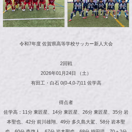
令和7年度 佐賀県高等学校サッカー新人大会
2回戦
2026年01月24日 （土）
有田工・白石 0(0-4,0-7)11 佐学高
得点者
佐学高：11分 東匠星、14分 東匠星、26分 東匠星、35分 岩
本聖也、42分 前川雄翔、49分 多久島大駕、58分 岩本聖
也、60分 森啓人、67分 岩本聖也、68分 持田琉、70＋2分