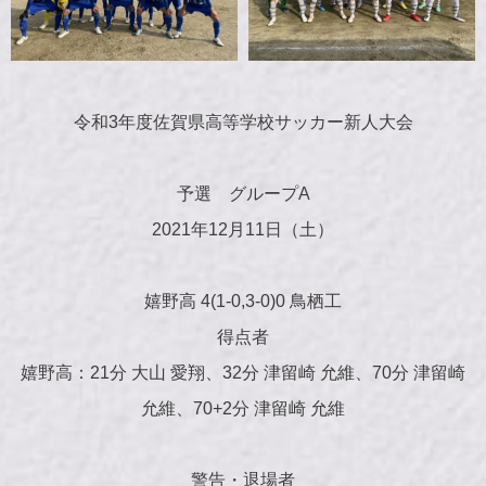
令和3年度佐賀県高等学校サッカー新人大会
予選 グループA
2021年12月11日（土）
嬉野高 4(1-0,3-0)0 鳥栖工
得点者
嬉野高：21分 大山 愛翔、32分 津留崎 允維、70分 津留崎
允維、70+2分 津留崎 允維
警告・退場者