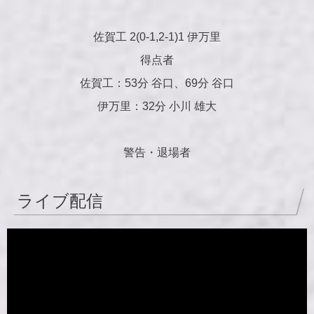
佐賀工 2(0-1,2-1)1 伊万里
得点者
佐賀工：53分 谷口、69分 谷口
伊万里：32分 小川 雄大
警告・退場者
ライブ配信