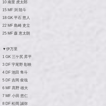
10 南里 虎太郎
15 MF 渕 陸斗
18 GK 平石 悠人
22 MF 島崎 吏立
25 MF 森 恵太朗
▼伊万里
1 GK 三ケ尻 昇平
3 DF 宇尾野 彰映
4 DF 池田 隼斗
5 DF 吉岡 俊哉
6 MF 髙野 雄大
7 MF 小田 悠仁
8 DF 松岡 誠弥