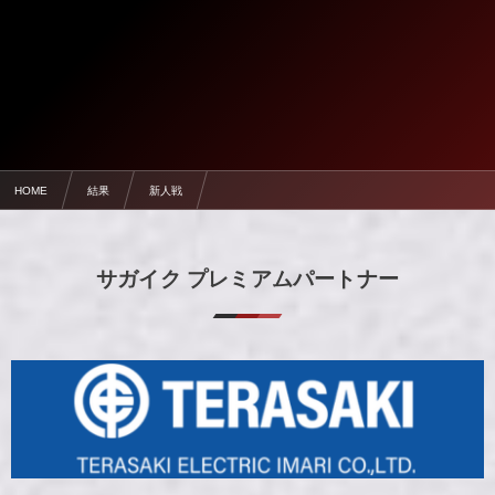
HOME
結果
新人戦
【決勝T2回戦】1/22 佐賀工 2-1 伊万里【新人戦】
サガイク プレミアムパートナー