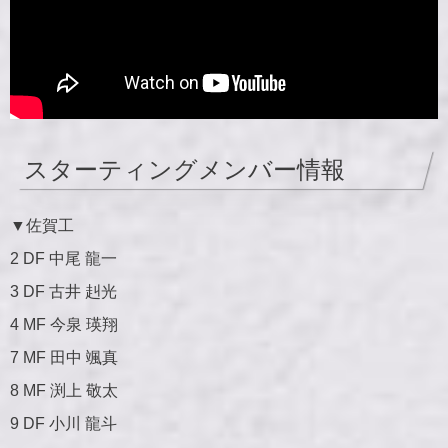
スターティングメンバー情報
▼佐賀工
2 DF 中尾 龍一
3 DF 古井 赳光
4 MF 今泉 瑛翔
7 MF 田中 颯真
8 MF 渕上 敬太
9 DF 小川 龍斗